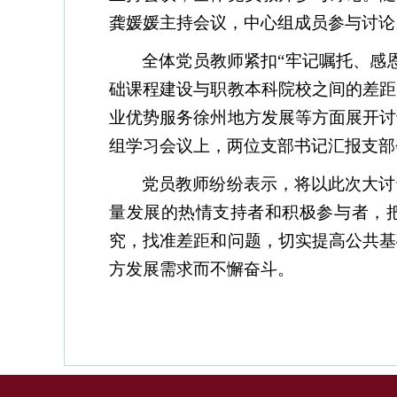
龚媛媛主持会议，中心组成员参与讨论
全体党员教师紧扣
“牢记嘱托、感
础课程建设与职教本科院校之间的差距
业优势服务徐州地方发展等方面展开讨
组学习会议上，两位支部书记汇报支部
党员教师纷纷表示，将以此次大讨
量发展的热情支持者和积极参与者，
究，找准差距和问题，切实提高公共基
方发展需求而不懈奋斗。