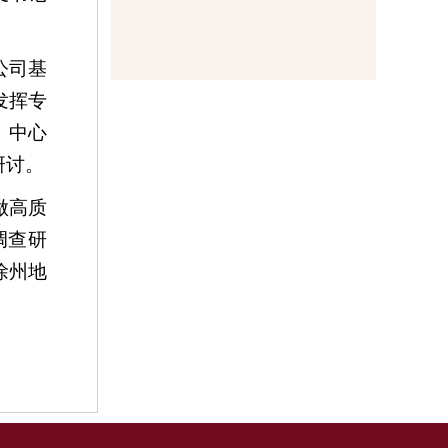
公司基
发挥专
。中心
研讨。
做高质
调查研
徐州地