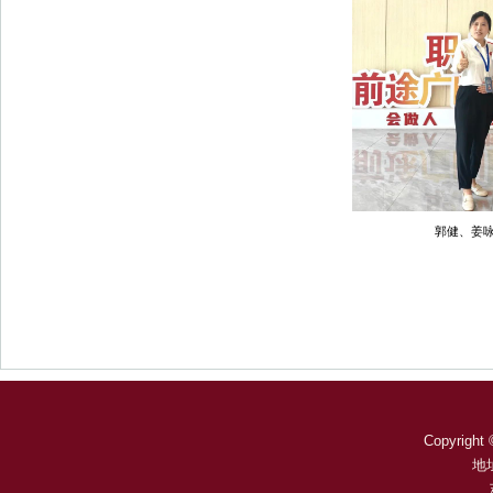
郭健、姜
Copyright 
地