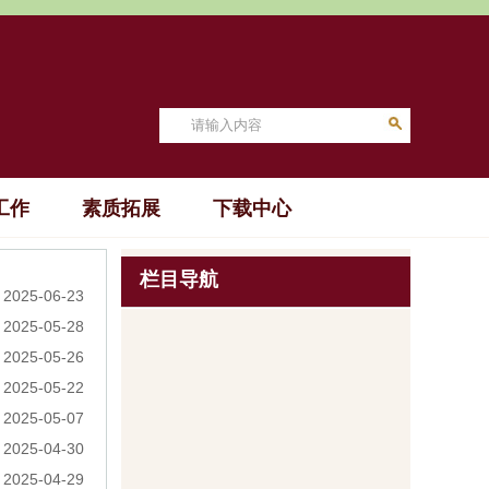
工作
素质拓展
下载中心
栏目导航
2025-06-23
2025-05-28
2025-05-26
2025-05-22
2025-05-07
2025-04-30
2025-04-29