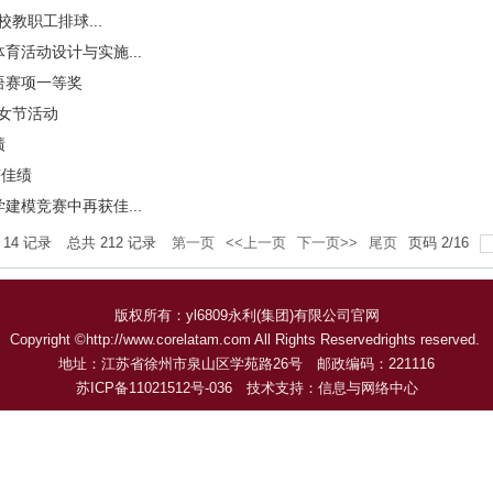
校教职工排球...
育活动设计与实施...
语赛项一等奖
妇女节活动
绩
获佳绩
建模竞赛中再获佳...
页
14
记录
总共
212
记录
第一页
<<上一页
下一页>>
尾页
页码
2
/
16
版权所有：yl6809永利(集团)有限公司官网
Copyright ©http://www.corelatam.com All Rights Reservedrights reserved.
地址：江苏省徐州市泉山区学苑路26号 邮政编码：221116
苏ICP备11021512号-036 技术支持：信息与网络中心