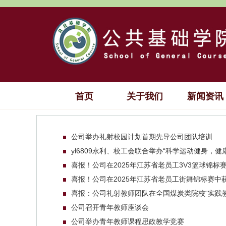
首页
关于我们
新闻资讯
公司举办礼射校园计划首期先导公司团队培训
yl6809永利、校工会联合举办“科学运动健身，健康
喜报！公司在2025年江苏省老员工3V3篮球锦标
喜报！公司在2025年江苏省老员工街舞锦标赛中
喜报：公司礼射教师团队在全国煤炭类院校“实践教
公司召开青年教师座谈会
公司举办青年教师课程思政教学竞赛